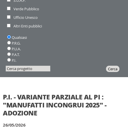
S.U.A.P.
Verde Pubblico
Ufficio Unesco
Altri Enti pubblici
Piano:
Qualsiasi
P.R.G.
P.U.A.
P.A.T.
P.I.
Cerca
Inizia
Cerca
progetto
la
ricerca
P.I. - VARIANTE PARZIALE AL PI :
"MANUFATTI INCONGRUI 2025" -
ADOZIONE
26/05/2026