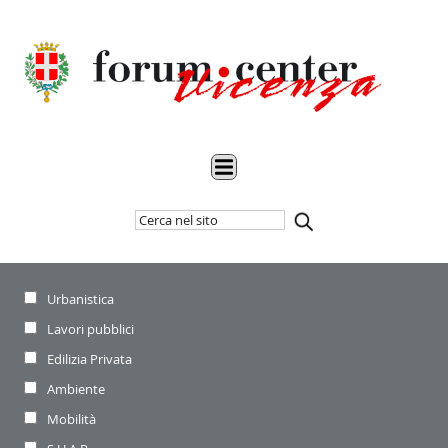
Cerca
Inizia
nel
la
sito
ricerca
Settore
Urbanistica
di
riferimento:
Lavori pubblici
Edilizia Privata
Ambiente
Mobilità