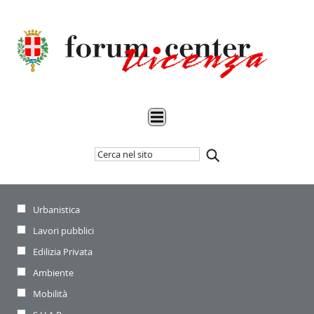
Cerca
Inizia
nel
la
sito
ricerca
Settore
Urbanistica
di
riferimento:
Lavori pubblici
Edilizia Privata
Ambiente
Mobilità