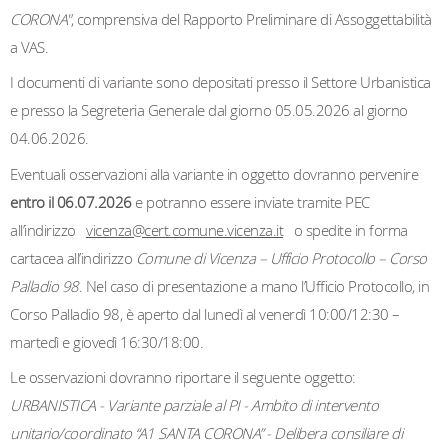
CORONA"
, comprensiva del Rapporto Preliminare di Assoggettabilità
a VAS.
I documenti di variante sono depositati presso il Settore Urbanistica
e presso la Segreteria Generale dal giorno 05.05.2
026
al giorno
04.06.2
026.
Eventuali osservazioni alla variante in oggetto dovranno pervenire
entro il 06.07.
2026
e potranno essere inviate tramite PEC
all’indirizzo
vicenza@cert.comune.vicenza.it
o spedite in forma
cartacea all’indirizzo
Comune di Vicenza – Ufficio Protocollo – Corso
Palladio 98
. Nel caso di presentazione a mano l’Ufficio Protocollo, in
Corso Palladio 98, è aperto dal lunedì al venerdì 10:00/12:30 –
martedì e giovedì 16:30/18:00.
Le osservazioni dovranno riportare il seguente oggetto:
URBANISTICA - Variante parziale al PI - Ambito di intervento
unitario/coordinato “A1 SANTA CORONA” - Delibera consiliare di