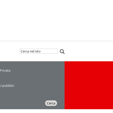
Cerca
Inizia
nel
la
sito
ricerca
 Privata
ti pubblici
Cerca