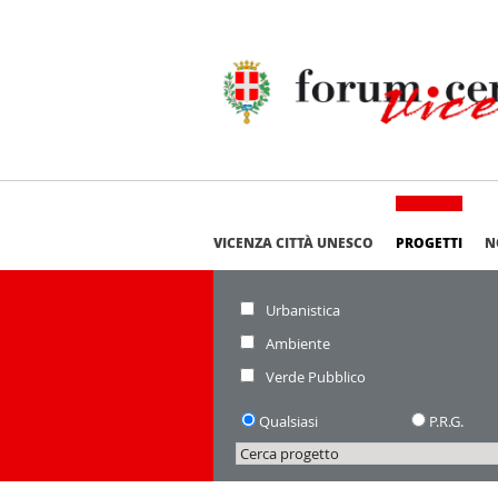
VICENZA CITTÀ UNESCO
PROGETTI
N
Settore
Urbanistica
di
riferimento:
Ambiente
Verde Pubblico
Piano:
Qualsiasi
P.R.G.
Cerca
progetto