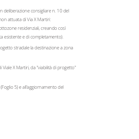
on deliberazione consigliare n. 10 del
n attuata di Via X Martiri:
sottozone residenziali, creando così
sta esistente e di completamento).
progetto stradale la destinazione a zona
iale X Martiri, da "viabilità di progetto"
(Foglio 5) e all'aggiornamento del