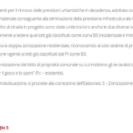
venti per il rinnovo delle previsioni urbanistiche in decadenza, adottata c
eriale conseguente alla eliminazione della previsione infrastrutturale no
ratto di strada in progetto sono state unite tra loro anche le due diverse 
ente a ledere quei lotti già classificati come zona B3 (residenziale e mi
stina la doppia zonizzazione residenziale, riconoscendo al solo sedime di 
ne vigente ai lotti già classificati dal PI come B3.
azione del lotto di proprietà comunale su cui insistono gli ex lavatoi di V
il gioco e lo sport” (Fc – esistente).
individuazione, si procede alla correzione dell'Elaborato 3 - Zonizzazione 
io 5