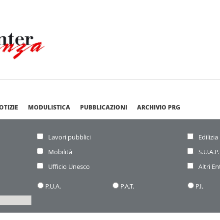
OTIZIE
MODULISTICA
PUBBLICAZIONI
ARCHIVIO PRG
Lavori pubblici
Edilizia
Mobilità
S.U.A.P.
Ufficio Unesco
Altri En
P.U.A.
P.A.T.
P.I.
Inizia
la
ricerca