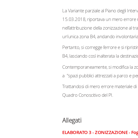
La Variante parziale al Piano degli Inter
15.03.2018, riportava un mero errore mat
nell’attribuzione della zonizzazione al t
un’unica zona B4, andando involontariam
Pertanto, si corregge l’errore e si ripri
B4, lasciando così inalterata la destinazio
Contemporaneamente, si modifica la zonizz
a “spazi pubblici attrezzati a parco e per 
Trattandosi di mero errore materiale di 
Quadro Conoscitivo del PI.
Allegati
ELABORATO 3 - ZONIZZAZIONE - Fogl