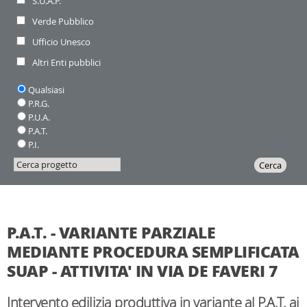
S.U.A.P.
Verde Pubblico
Ufficio Unesco
Altri Enti pubblici
Piano:
Qualsiasi
P.R.G.
P.U.A.
P.A.T.
P.I.
Cerca
Inizia
Cerca
progetto
la
ricerca
P.A.T. - VARIANTE PARZIALE
MEDIANTE PROCEDURA SEMPLIFICATA
SUAP - ATTIVITA' IN VIA DE FAVERI 7
Intervento edilizia produttiva in variante al P.A.T. ai