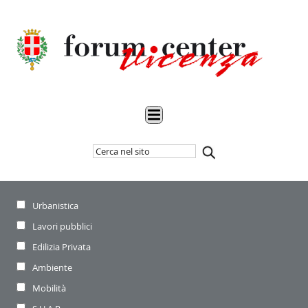
Cerca
Inizia
nel
la
sito
ricerca
Settore
Urbanistica
di
riferimento:
Lavori pubblici
Edilizia Privata
Ambiente
Mobilità