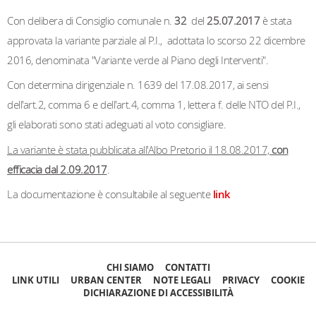
Con delibera di Consiglio comunale n.
32
del
25.07.2017
è stata
approvata la variante parziale al P.I., adottata lo scorso 22 dicembre
2016, denominata "Variante verde al Piano degli Interventi".
Con determina dirigenziale n. 1639 del 17.08.2017, ai sensi
dell'art.2, comma 6 e dell'art.4, comma 1, lettera f. delle NTO del P.I.,
gli elaborati sono stati adeguati al voto consigliare.
La variante è stata pubblicata all'Albo Pretorio il 18.08.2017,
con
efficacia dal 2.09.2017
.
La documentazione è consultabile al seguente
link
CHI SIAMO
CONTATTI
LINK UTILI
URBAN CENTER
NOTE LEGALI
PRIVACY
COOKIE
DICHIARAZIONE DI ACCESSIBILITÀ