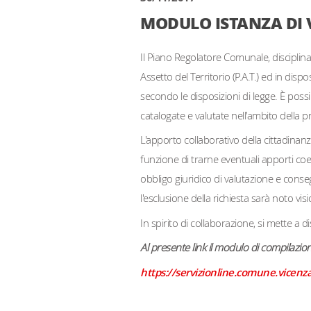
MODULO ISTANZA DI
Il Piano Regolatore Comunale, disciplinat
Assetto del Territorio (P.A.T.) ed in disp
secondo le disposizioni di legge. È possi
catalogate e valutate nell'ambito della pr
L'apporto collaborativo della cittadina
funzione di trarne eventuali apporti coe
obbligo giuridico di valutazione e cons
l'esclusione della richiesta sarà noto v
In spirito di collaborazione, si mette a d
Al presente link il modulo di compilazion
https://servizionline.comune.vicenz