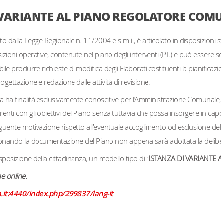
 VARIANTE AL PIANO REGOLATORE COM
o dalla Legge Regionale n. 11/2004 e s.m.i., è articolato in disposizioni s
osizioni operative, contenute nel piano degli interventi (P.I.) e può essere s
bile produrre richieste di modifica degli Elaborati costituenti la pianifica
ogettazione e redazione dalle attività di revisione.
nza ha finalità esclusivamente conoscitive per l’Amministrazione Comunal
renti con gli obiettivi del Piano senza tuttavia che possa insorgere in cap
eguente motivazione rispetto all'eventuale accoglimento od esclusione d
isionando la documentazione del Piano non appena sarà adottata la delibe
isposizione della cittadinanza, un modello tipo di “
ISTANZA DI VARIANTE
e online.
a.it:4440/index.php/299837/lang-it