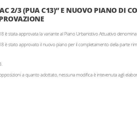
PAC 2/3 (PUA C13)” E NUOVO PIANO DI
APPROVAZIONE
18 è stata approvata la variante al Piano Urbanistivo Attuativo denomin
018 è stato approvato il nuovo piano per il completamento della parte r
8.
sizioni a quanto adottato, nessuna modifica è intevenuta agli elaborati a