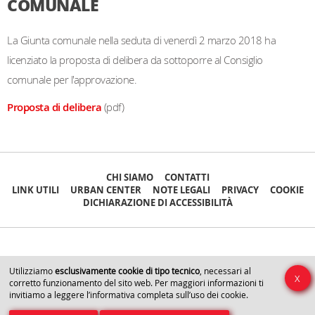
COMUNALE
La Giunta comunale nella seduta di venerdì 2 marzo 2018 ha
licenziato la proposta di delibera da sottoporre al Consiglio
comunale per l'approvazione.
Proposta di delibera
(pdf)
CHI SIAMO
CONTATTI
LINK UTILI
URBAN CENTER
NOTE LEGALI
PRIVACY
COOKIE
DICHIARAZIONE DI ACCESSIBILITÀ
Comune di Vicenza - Forum Center
Utilizziamo
esclusivamente
cookie
di tipo tecnico
, necessari al
X
corretto funzionamento del sito web. Per maggiori informazioni ti
Piazza Biade, 26 -
P.
IVA 00516890241 -
tel.
0444222021
-
invitiamo a leggere
l’informativa completa sull’uso dei cookie
.
urbanistica@comune.vicenza.it